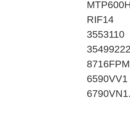
MTP600
RIF14
3553110
3549922
8716FPM
6590VV1
6790VN1