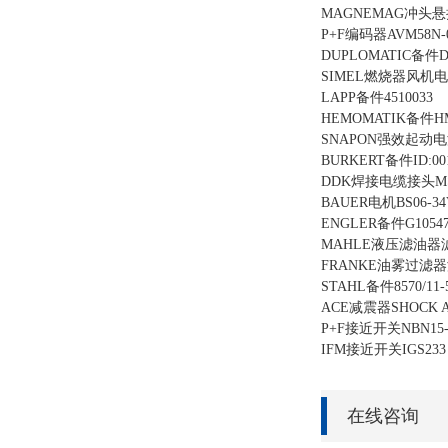
MAGNEMAG冲头悬挂
P+F编码器AVM58N-0
DUPLOMATIC备件DU
SIMEL燃烧器风机电机SIM
LAPP备件4510033
HEMOMATIK备件HM
SNAPON强效起动电源E
BURKERT备件ID:001
DDK焊接电缆接头MS3
BAUER电机BS06-34V
ENGLER备件G105478A
MAHLE液压滤油器滤芯p
FRANKE油雾过滤器滤芯
STAHL备件8570/11-5
ACE减震器SHOCK AB
P+F接近开关NBN15-3
IFM接近开关IGS233
在线咨询