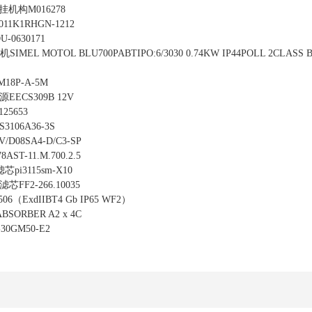
机构M016278
11K1RHGN-1212
-0630171
EL MOTOL BLU700PABTIPO:6/3030 0.74KW IP44POLL 2CLASS B
18P-A-5M
ECS309B 12V
25653
106A36-3S
/D08SA4-D/C3-SP
ST-11.M.700.2.5
i3115sm-X10
FF2-266.10035
06（ExdIIBT4 Gb IP65 WF2）
SORBER A2 x 4C
0GM50-E2