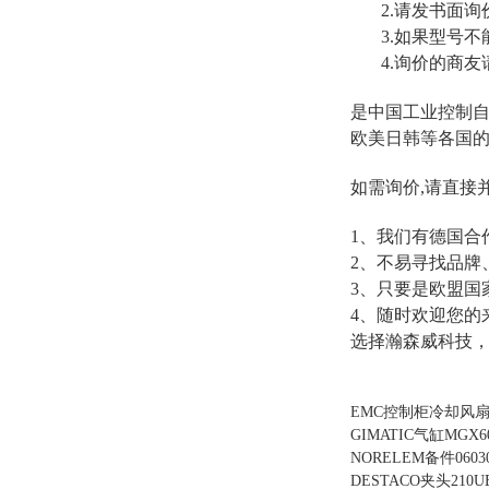
2.请发书面询
3.如果型号不能
4.询价的商友
是中国工业控制
欧
美日韩等
各国
如需询价,请直接
1、我们有德国
合
2、不易寻找品牌
3、只要是欧盟国
4、随时欢迎您的
选择
瀚森威科技
EMC控制柜冷却风扇RB4C-2
GIMATIC气缸MGX60
NORELEM备件06030
DESTACO夹头210U