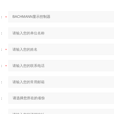
：
：
：
：
：
：