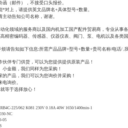
价函（邮件），不接受口头报价。
*对上，请提供英文品牌名+具体型号+数量。
请主动告知公司名称，谢谢。
自动化领域的服务商
以及国内机加工国产配件贸易商
，专业从事
的高精密编码器、传感器、仪器仪表、阀门、泵、电机以及各类
并烦请告知如下信息:所需产品品牌+型号+数量+贵司名称/
电话
/
作伙伴
专门供货，可以为您提供提供原装产品！
、小金额，我们同样为您采购！
家的产品，我们可以为您询价并采购！
来电询价。
，
就等于
选择放心！
25/062 K081 230V 0.18A 40W 1650/1400min-1
30-NC
-05
B