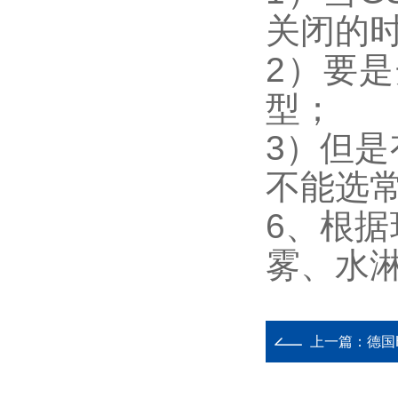
关闭的时
2）要
型；
3）但
不能选
6、根
雾、水
上一篇：
德国