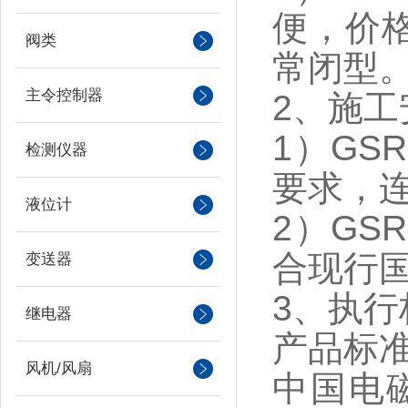
便，价
阀类
常闭型
主令控制器
2、施工
1）G
检测仪器
要求，
液位计
2）G
合现行国
变送器
3、执行
继电器
产品标
风机/风扇
中国电