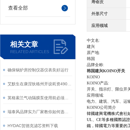
寿命次
查看全部
外形尺寸
应用领域
中文名:
相关文章
建兴
RELATED ARTICLES
原产地:
韩国
品牌全称:
确保锅炉房控制仪器仪表良好运行
韩国建兴KOINO开关
KOINO
KOINO产品:
艾默生在康涅狄格州开设耗资4900万美元的焊接与组装总部
开关、指示灯、限位开
应用领域:
英格索兰气动隔膜泵使用前必须知道的操作规范
电力、建筑、汽车、运
KOINO公司简介
瑞泰风品牌实力厂家教你如何选择通风降温工程设备
韓國建興電機株式會社始建
UL、CE等多種國際認
HYDAC贺德克滤芯资料下载
鐵，韓國電力等重要的