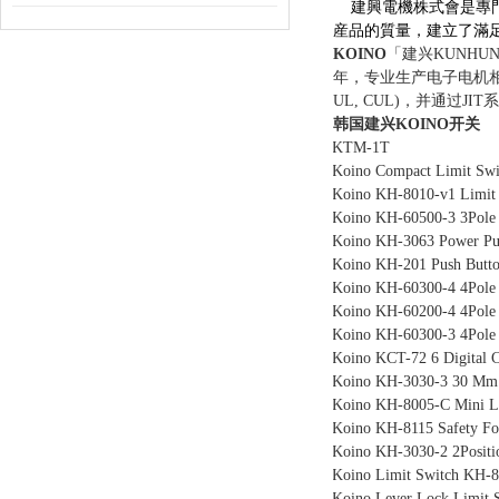
建興電機株式會是專門從
産品的質量，建立了滿足國家
KOINO
「建兴KUNH
年，专业生产电子电机
UL, CUL)，并通过J
韩国建兴KOINO开关
KTM-1T
Koino Compact Limit Sw
Koino KH-8010-v1 Limit
Koino KH-60500-3 3Pole
Koino KH-3063 Power Pus
Koino KH-201 Push Butt
Koino KH-60300-4 4Pole
Koino KH-60200-4 4Pole
Koino KH-60300-3 4Pole
Koino KCT-72 6 Digital 
Koino KH-3030-3 30 Mm 
Koino KH-8005-C Mini L
Koino KH-8115 Safety F
Koino KH-3030-2 2Posit
Koino Limit Switch KH-
Koino Lever Lock Limit