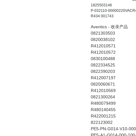
1825503146
P-032110-00000220VAC
R
R434 001743
Aventics - 收录产品
0821303503
0820038102
R412010571
R412010572
0830100488
0822334525
0822390203
R412007197
0820060671
R412010569
0821300264
R480079499
R480140455
R422001215
822123002
PE5-PN-G014-V10-00
PE5-A1-G014-000-100