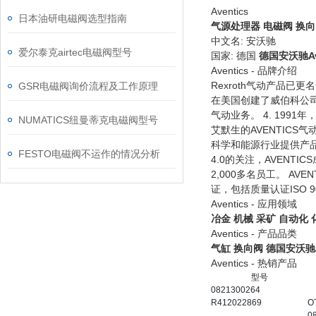
Aventics
日本油研电磁阀选型指南
气源处理器
电磁阀
换向
中文名: 安沃驰
爱尔泰克airtec电磁阀型号
国家: 德国
德国安沃驰A
Aventics - 品牌介绍
Rеxroth气动产品已更
GSR电磁阀询价流程及工作原理
在美国创建了威伯科公司(W
气动业务。 4. 1991
NUMATICS纽曼蒂克电磁阀型号
艾默生的AVENTIC
科学和能源行业提供产品
FESTO电磁阀不运作的情况分析
4.0的关注，AVENT
2,000多名员工。 A
证，包括质量认证ISO 900
Aventics - 应用领域
冶金
机械
采矿
自动化
Aventics - 产品品类
气缸
换向阀
德国安沃驰A
Aventics - 热销产品
型号
0821300264
R412022869
O
0