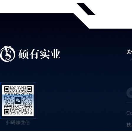
关
C
扫码加微信
技