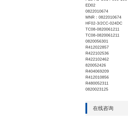
ED02
0822010674
MNR：0822010674
HF02-3/2CC-024DC
TC08-0820061211
TC08-0820061211
0820056301
R412022857
R422102536
R422102462
820052426
R404069209
R412010856
R480052311
0820023125
在线咨询