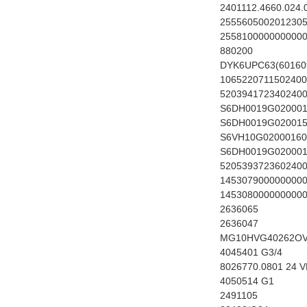
2401112.4660.024.
255560500201230
255810000000000
880200
DYK6UPC63(60160
1065220711502400
520394172340240
S6DH0019G02000
S6DH0019G02001
S6VH10G02000160
S6DH0019G020001
520539372360240
145307900000000
145308000000000
2636065
2636047
MG10HVG40262O
4045401 G3/4
8026770.0801 24 V
4050514 G1
2491105