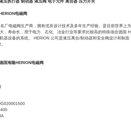
液压执行器
制动器
液压阀
电子元件
离合器
压力开关
ERION电磁阀
是德国名厂电磁阀生产商，拥有优良设计技术及多年生产经验。是目前世界上为多
大，寿命长，用于电力、石化、冶金行业等要求比较高的特殊场合德国 HE
器设备的系统。 HERION 公司是液压离合/制动器和安全阀设计和制造，
2。
德国海隆HERION电磁阀
重
9G020001500
2400
MA