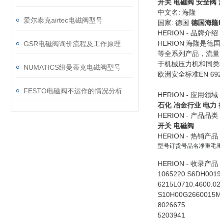
开关
电磁阀
安全阀
中文名: 海隆
爱尔泰克airtec电磁阀型号
国家: 德国
德国海隆H
HERION - 品牌介绍
HERION 海隆
GSR电磁阀询价流程及工作原理
等全系列产品，流量
于机械压力机和同类机
NUMATICS纽曼蒂克电磁阀型号
欧洲安全标准EN 69
FESTO电磁阀不运作的情况分析
HERION - 应用领域
石化
冶金行业
电力
HERION - 产品品类
开关
电磁阀
HERION - 热销产品
型号
订货号
品名
净重
毛
HERION - 收录产品
1065220 S6DH001
6215L0710.4600.0
S10H00G2660015
8026675
5203941