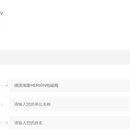
OV
0
0
：
：
：