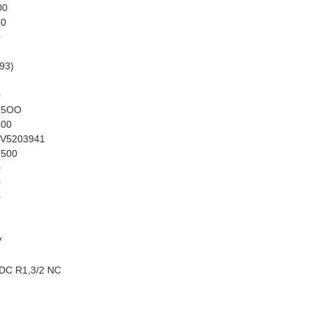
00
50
0
93)
0
15OO
500
V5203941
500
0
0
0
V
DC R1,3/2 NC