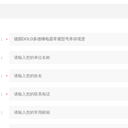
：
：
：
：
：