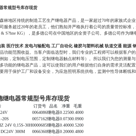
电器常规型号库存现货
森林地区传统的制造工艺生产继电器产品，是一家超过70年的家族式企业
司服务超过20年的老员工，他们熟知并严格执行着公司的质量管控标准，这远远
LD & S?hne KG），是多德公司在中国地区的全资子公司。多德公司作为继
包装
医疗技术
发电与输配电
工厂自动化
橡胶与塑料机械
轨道交通
能源
品功能范围收益。当客户面临选型时，我们专业的工程师可以根据客户的
例如，定制电压范围，定制继电器触点材料等）。所以我们为您的测量与监
多功能的继电器产品，这可以使我们的用户根据他们自身的需求灵活配置
要用于保护工厂和设备安全，为应急照明系统供电，监测中性导体断线和
多德继电器常规型号库存现货
号
订货号
品名
净重
毛重
C24V
0064086
继电器
0.2250
0.4000
1-20S
0057162
继电器
0.0730
0.0900
HZ 24V 0,15S-30H
0000685
继电器
0.4000
0.5200
1 DC24V 300M
0066360
继电器
0.2000
0.4800