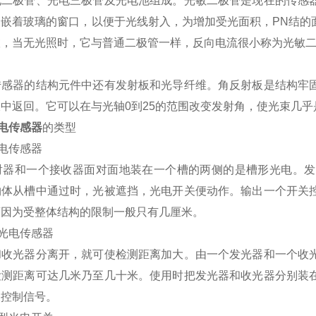
极管、光电三极管及光电池组成。光敏二极管是现在的传感器
个嵌着玻璃的窗口，以便于光线射入，为增加受光面积，PN结的
，当无光照时，它与普通二极管一样，反向电流很小称为光敏二
。
器的结构元件中还有发射板和光导纤维。角反射板是结构牢固
中返回。它可以在与光轴0到25的范围改变发射角，使光束几
光电传感器
的类型
电传感器
和一个接收器面对面地装在一个槽的两侧的是槽形光电。发
物体从槽中通过时，光被遮挡，光电开关便动作。输出一个开关
离因为受整体结构的限制一般只有几厘米。
光电传感器
光器分离开，就可使检测距离加大。由一个发光器和一个收光
检测距离可达几米乃至几十米。使用时把发光器和收光器分别装
关控制信号。