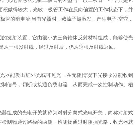
。光电传感器光敏二极管的外型与一般二极管一样，只是它
面积做得较大，光敏二极管工作在反向偏置的工作状态下，并
极管的暗电流;当有光照时，载流子被激发，产生电子-空穴，
的发射装置，它由很小的三角锥体反射材料组成，能够使光
乎是从一根发射线，经过反射后，仍从这根反射线返回。
光器能发出红外光或可见光，在无阻情况下光接收器能收到
控制信号，切断或接通负载电流，从而完成一次控制动作。槽
器组成的光电开关就称为对射分离式光电开关，简称对射式
在检测物通过路径的两侧，检测物通过时阻挡光路，收光器就