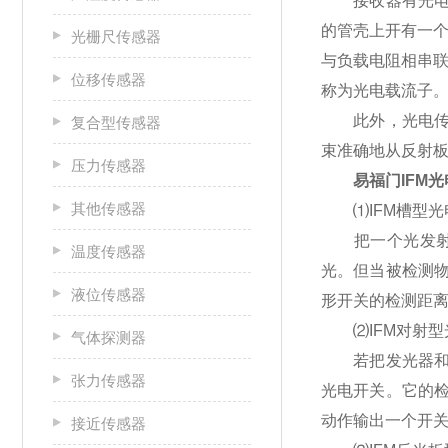
接收器有光电二
的管壳上开有一
光栅尺传感器
与负载电阻相串联
位移传感器
称为光电载流子
此外，光电传感
复合型传感器
束准确地从反射板
压力传感器
易福门IFM
其他传感器
⑴IFM槽型光
把一个光发射器
温度传感器
光。但当被检测
液位传感器
形开关的检测距
⑵IFM对射型
气体探测器
若把发光器和收
张力传感器
光电开关。它的
动作输出一个开
接近传感器