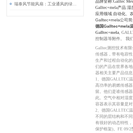
品牌全称:Galltec Mess-
瑞泰风节能风扇：工业通风的绿色动力
Galltec+me
应用领域:自动化、
Galltec+mela公司
德国Galltec+me
Galltec+mela
, G
控制器等附件。 我们的
Galltec测控技
传感器，带有电容性
生产和过程自动化的
们的产品在世界各地
器相关主要产品信息
1、德国GALLTE
高功率的易燃传感器
留。他们是谁传感器
此。空气中相对湿度
容器表示其容量是对
2、德国GALLTE
不同的层结构和不同
有很好的动态特性，是
保护框架)。FE 09