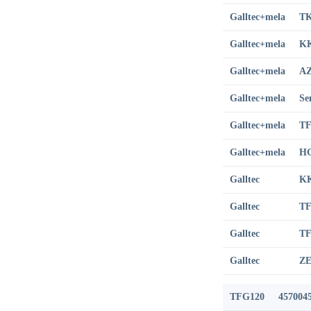
Galltec+mela
TK
Galltec+mela
KK
Galltec+mela
AZ
Galltec+mela
Se
Galltec+mela
TF
Galltec+mela
HG
Galltec
KK
Galltec
TF
Galltec
TF
Galltec
ZE
TFG120
457004