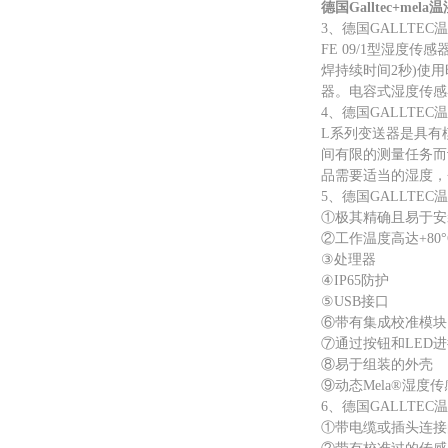
德国Galltec+mel
3、德国GALLTE
FE 09/1型湿度
焊持续时间2秒)使
器。电容式湿度传感
4、德国GALLTE
L系列变送器是具有
间有限的测量任务而
品需要适当的湿度，
5、德国GALLTE
①极其精确且易于安
②工作温度高达+80°
③处理器
④IP65防护
⑤USB接口
⑥带有集成校准模块
⑦通过按钮和LED
⑧易于组装的外壳
⑨动态Mela®湿度
6、德国GALLTE
①带电缆或插头连接