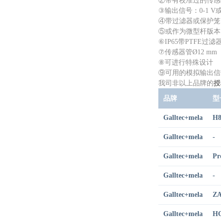
②带有校准过的传感器
③输出信号：0-1 V
④带过滤器或保护笼
⑤或作为微型杆版本
⑥IP65带PTFE过滤器
⑦传感器管Ø12 mm
⑧可进行特殊设计
⑨可用的模拟输出信
授
我司非以上品牌的
品牌
型
Galltec+mela
H8
Galltec+mela
-
Galltec+mela
Pr
Galltec+mela
-
Galltec+mela
ZA
Galltec+mela
HG