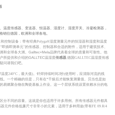
器
度传感器、温度传感器、变送器、恒温器、湿度计、湿度开关、冷凝检测器，
格销往德国，欧洲和全球各地。
度测量和控制设备：带有经典Polyga®湿度测量元件的恒湿器和湿度和温度
的“即插即测单元"的传感器、控制器和合适的附件，适用于建筑技术、
和全球各大洲。Galltec+Mela品牌代表着全球的质量和可靠性。他
所提供和介绍的GALLTEC温湿度
传感器
,德国GALLTEC温湿度传感
我们吧。
疑问请
度240°C，最大值)。钎焊持续时间2秒)使用时，应清除河流的残
线。一个精确的但是，只有在*干燥后才能恢复测量值。贝当也是如
的易燃聚合物在陶瓷基板上作业。这一个层状系统设置依赖水分的电
区分不同的容量。这就是你也适用于许多用例。所有传感器元件都具
元件价格低廉尺寸非常小的元素，适用于多种用途(带有FE 09.R/4