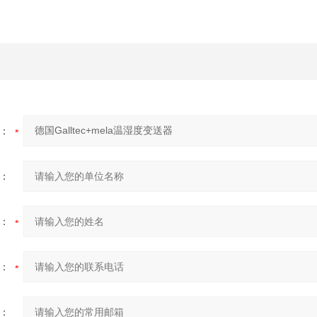
：
：
：
：
：