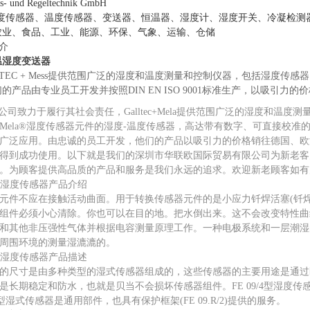
 und Regeltechnik GmbH
la产品:湿度传感器、温度传感器、变送器、恒温器、湿度计、湿度开关、冷凝检测
农业、食品、工业、能源、环保、气象、运输、仓储
简介
la温湿度变送器
ALLTEC + Mess提供范围广泛的湿度和温度测量和控制仪器，包括湿
吸引力的价
产品由专业员工开发并按照DIN EN ISO 9001标准生产，以
术有限公司致力于履行其社会责任，Galltec+Mela提供范围广泛的湿度和温
Mela®湿度传感器元件的湿度-温度传感器，高达带有数字、可直接校准
吸引力的价格销往德国、欧洲
广泛应用。由忠诚的员工开发，他们的产品以
得到成功使用。以下就是我们的深圳市华联欧国际贸易有限公司为新老客户
。为顾客提供高品质的产品和服务是我们永远的追求。欢迎新老顾客如有
C温湿度传感器产品介绍
元件不应在接触活动曲面。用于转换传感器元件的是小应力钎焊活塞(钎焊温
组件必须小心清除。你也可以在目的地。把水倒出来。这不会改变特性曲
和其他非压强性气体并根据电容测量原理工作。一种电极系统和一层潮湿
周围环境的测量湿漉漉的。
C温湿度传感器产品描述
的尺寸是由多种类型的湿式传感器组成的，这些传感器的主要用途是通过
长期稳定和防水，也就是贝当不会损坏传感器组件。FE 09/4型湿度传感器
/2型湿式传感器是通用部件，也具有保护框架(FE 09.R/2)提供的服务。