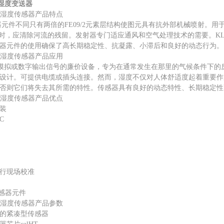
a温湿度变送器
C温湿度传感器产品特点
传感器元件不同只有两倍的FE09/2元素层结构使图元具有抗外部机械喷射。用
用时，应清除河流的残留。发射器专门适应通风和空气处理技术的需要。K
器元件的使用确保了高长期稳定性、抗凝露、小滞后和良好的动态行为。
C温湿度传感器产品应用
模拟或数字输出信号的廉价设备，专为在通常发生在那里的气候条件下的房
设计。可提供电缆或插头连接。然而，湿度不仅对人体舒适度起着重要作
否则它们将失去其所需的特性。传感器具有良好的动态特性、长期稳定性
C温湿度传感器产品优点
装
C
进行现场校准
传感器元件
C温湿度传感器产品参数
的紧凑型传感器