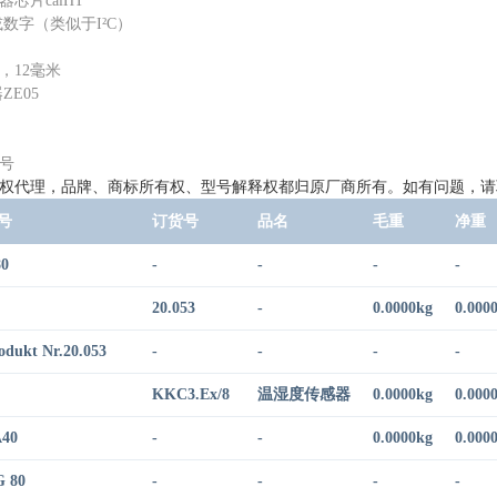
芯片calHT
或数字（类似于I²C）
，12毫米
ZE05
号
权代理，品牌、商标所有权、型号解释权都归原厂商所有。如有问题，请
号
订货号
品名
毛重
净重
0
-
-
-
-
20.053
-
0.0000kg
0.000
odukt Nr.20.053
-
-
-
-
KKC3.Ex/8
温湿度传感器
0.0000kg
0.000
40
-
-
0.0000kg
0.000
 80
-
-
-
-