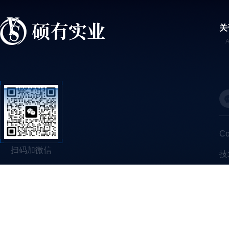
关
C
扫码加微信
技