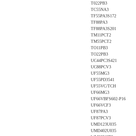
T022PB3
TC55NA3
TF55PA3S172
TF88PA3
TF88PA3S201
TM11PCT2
TM55PCT2
TO11PB3
TO22PB3
UC44PC3S421
UC88PCV3
UF55MG3
UF55PD3541
UF55VC/TCH
UF66MG3
UF66VBFS602-P16
UF66VCF3
UF87PA3
UF87PCV3
UMD123U035
UMD402U035