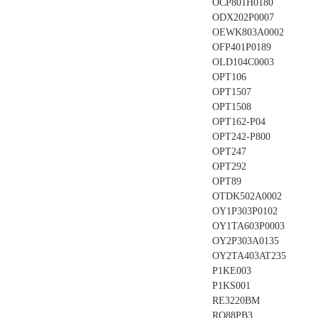
OCP801H0180
ODX202P0007
OEWK803A0002
OFP401P0189
OLD104C0003
OPT106
OPT1507
OPT1508
OPT162-P04
OPT242-P800
OPT247
OPT292
OPT89
OTDK502A0002
OY1P303P0102
OY1TA603P0003
OY2P303A0135
OY2TA403AT235
P1KE003
P1KS001
RE3220BM
RO88PB3