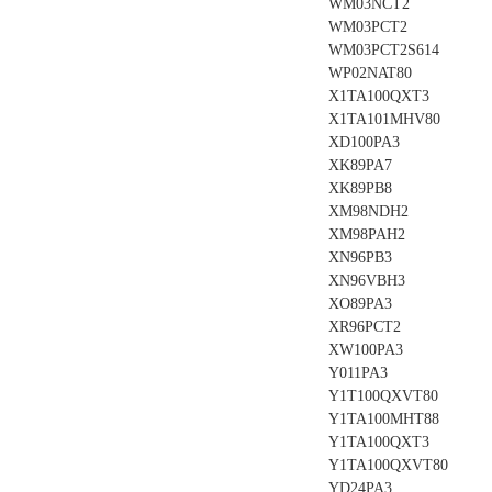
WM03NCT2
WM03PCT2
WM03PCT2S614
WP02NAT80
X1TA100QXT3
X1TA101MHV80
XD100PA3
XK89PA7
XK89PB8
XM98NDH2
XM98PAH2
XN96PB3
XN96VBH3
XO89PA3
XR96PCT2
XW100PA3
Y011PA3
Y1T100QXVT80
Y1TA100MHT88
Y1TA100QXT3
Y1TA100QXVT80
YD24PA3