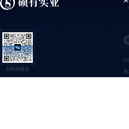
关
C
扫码加微信
技