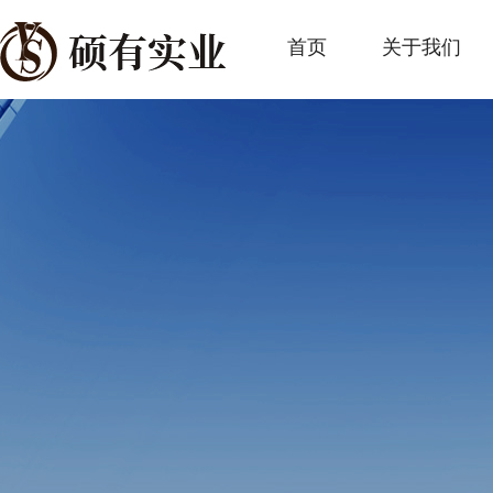
首页
关于我们