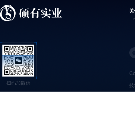
关
C
扫码加微信
技