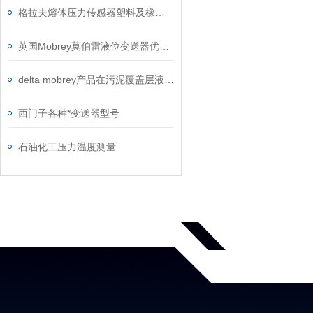
格拉夫熔体压力传感器塑料及橡胶领域
英国Mobrey莫伯雷液位变送器优点以及常规收录型号
delta mobrey产品在污泥覆盖层液位报警的应用
西门子各种*变送器型号
石油化工压力温度测量