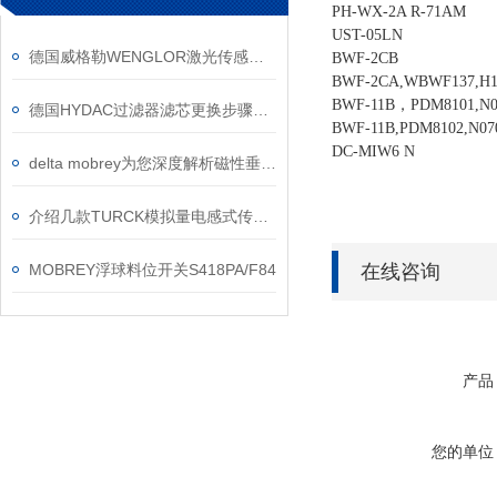
PH-WX-2A R-71AM
UST-05LN
德国威格勒WENGLOR激光传感器和安全光幕现货
BWF-2CB
BWF-2CA,WBWF137,H
BWF-11B，PDM8101,N0
德国HYDAC过滤器滤芯更换步骤流程
BWF-11B,PDM8102,N07
DC-MIW6 N
delta mobrey为您深度解析磁性垂直液位开关
介绍几款TURCK模拟量电感式传感器
MOBREY浮球料位开关S418PA/F84
在线咨询
产品
您的单位