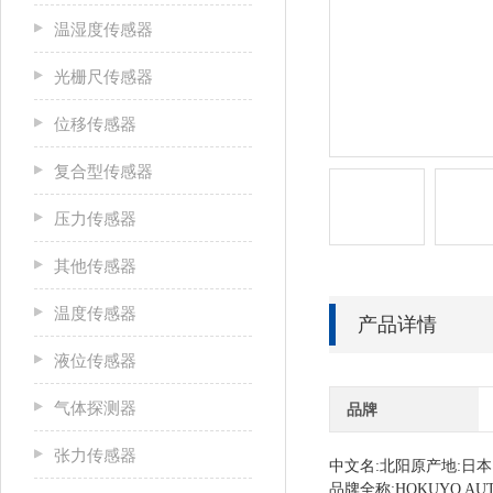
温湿度传感器
光栅尺传感器
位移传感器
复合型传感器
压力传感器
其他传感器
温度传感器
产品详情
液位传感器
气体探测器
品牌
张力传感器
中文名:北阳
原产地:日本
品牌全称:HOKUYO AUTOM