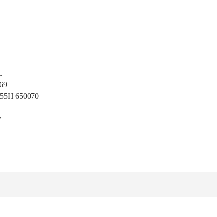
L
069
4-55H 650070
W