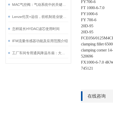
FY700-6
MAC气控阀：气动系统中的关键元件
FT 1000-6-7.0
FY1000-6
Lenze伦茨+远信，纺机制造业驶入“高速路”
FY 700-6
20D-95
怎样延长HYDAC滤芯使用时间
20D-95
FCE056/0125M4C
IFM流量传感器功能及应用范围介绍
clamping fillet 650
clamping corner 1
工厂车间专用通风降温吊扇：大风量低噪节能型工业级解决方案
520696
FX1000-6-7.0 4K
745121
在线咨询