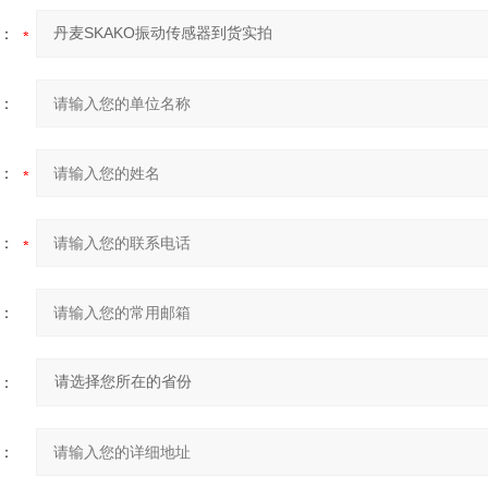
：
：
：
：
：
：
：