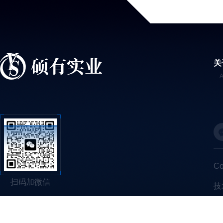
关
C
扫码加微信
技