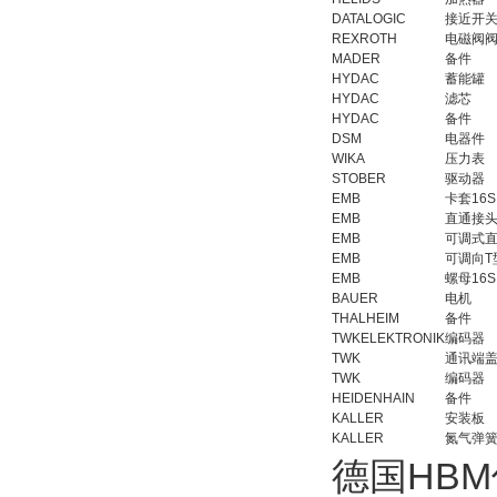
DATALOGIC
接近开
REXROTH
电磁阀
MADER
备件
HYDAC
蓄能罐
HYDAC
滤芯
HYDAC
备件
DSM
电器件
WIKA
压力表
STOBER
驱动器
EMB
卡套16S
EMB
直通接头
EMB
可调式
EMB
可调向T
EMB
螺母16S
BAUER
电机
THALHEIM
备件
TWKELEKTRONIK
编码器
TWK
通讯端
TWK
编码器
HEIDENHAIN
备件
KALLER
安装板
KALLER
氮气弹
德国HB