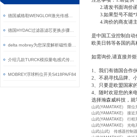
2.请发书面询价函
3.如果型号不能*
德国威格勒WENGLOR激光传感器和安全光幕现货
4.询价的商友请主
德国HYDAC过滤器滤芯更换步骤流程
是中国工业控制自动
欧
美日韩等
各国的高
delta mobrey为您深度解析磁性垂直液位开关
如需询价,请直接并烦
介绍几款TURCK模拟量电感式传感器
1、我们有德国
合作
MOBREY浮球料位开关S418PA/F84
2、不易寻找品牌、
3、只要是欧盟国家
4、随时欢迎您的来
选择
瀚森威科技
，
就
山武(YAMATAKE) 限位
山武(YAMATAKE) 接近
山武(YAMATAKE) 行程开
山武(YAMATAKE) 光电
山武(山武) 传感器控制器 