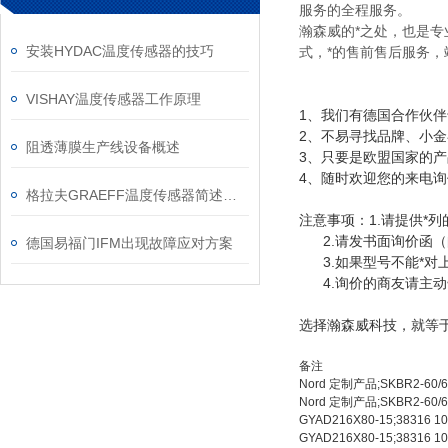
服务的全程服务。
瀚森威的*之处，也是
安装HYDAC温度传感器的技巧
式，*的售前售后服务
VISHAY温度传感器工作原理
1、
我们有德国合作伙伴
2、不易寻找品牌、小
阻透薄膜生产线设备概述
3、只要是欧盟国家的
4、随时欢迎您的来电询
格拉夫GRAEFF温度传感器简述及运用
注意事项：1.请提供*
2.请发书面询价函（
德国易福门IFM出现故障应对方案
3.如果型号不能*对
4.询价的商友请主动
选择瀚森威科技，就等
备注
Nord 定制产品;SKBR2-60/6
Nord 定制产品;SKBR2-60/6
GYAD216X80-15;38316
GYAD216X80-15;38316