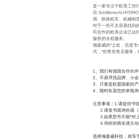
是一家专注于欧美工控行业
仪,Schiltknec
测、铁路机车、机械制
对于一些不太容易找到
司合作的欧美企业已达到3
服务的全程服务。
瀚森威的*之处，也是
式，*的售前售后服务
1、我们有德国合作伙
2、不易寻找品牌、小
3、只要是欧盟国家的
4、随时欢迎您的来电询
注意事项：1.请提供*
2.请发书面询价函（
3.如果型号不能*对
4.询价的商友请主动
选择瀚森威科技，就等