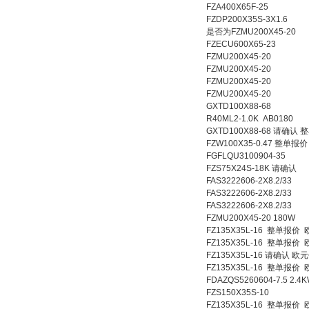
FZA400X65F-25
FZDP200X35S-3X1.6
是否为FZMU200X45-20
FZECU600X65-23
FZMU200X45-20
FZMU200X45-20
FZMU200X45-20
FZMU200X45-20
GXTD100X88-68
R40ML2-1.0K AB0180
GXTD100X88-68 请确认
FZW100X35-0.47 整单报价
FGFLQU3100904-35
FZS75X24S-18K 请确认
FAS3222606-2X8.2/33
FAS3222606-2X8.2/33
FAS3222606-2X8.2/33
FZMU200X45-20 180W
FZ135X35L-16 整单
FZ135X35L-16 整单
FZ135X35L-16 请确认 欧
FZ135X35L-16 整单
FDAZQS5260604-7.5 2.4
FZS150X35S-10
FZ135X35L-16 整单报