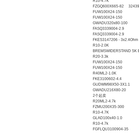
R10-4.7K
FZGQ600X665-82 3243
FUW100X24-150
FUW100X24-150
GWADU320x80-100
FASQ3339004-2.9
FASQ3339004-2.9
FKES3147206 - 3x2.4Ohm
R10-2.0K
BREMSWIDERSTAND SK B
R20-3.3k
FUW100X24-150
FUW100X24-150
R40ML2-1.0K
FKE3100602-4.4
GUDWM98X50-3X1.1
GWADU216X80-20
2个起卖
R20ML2-4.7k
FZMU200X35-300
R10-4.7K
GLAD100x40-1.0
R10-4.7k
FGFLQU3100904-35