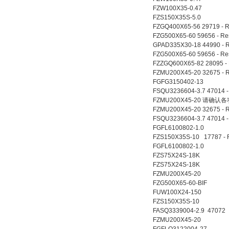
FZW100X35-0.47
FZS150X35S-5.0
FZGQ400X65-56 29719 - Res
FZG500X65-60 59656 - Resis
GPAD335X30-18 44990 - Res
FZG500X65-60 59656 - Resis
FZZGQ600X65-82 28095 - Re
FZMU200X45-20 32675 - R
FGFG3150402-13
FSQU3236604-3.7 47014 - R
FZMU200X45-20 请确
FZMU200X45-20 32675 - R
FSQU3236604-3.7 47014 - R
FGFL6100802-1.0
FZS150X35S-10 17787 - Re
FGFL6100802-1.0
FZS75X24S-18K
FZS75X24S-18K
FZMU200X45-20
FZG500X65-60-BIF
FUW100X24-150
FZS150X35S-10
FASQ3339004-2.9 47072
FZMU200X45-20