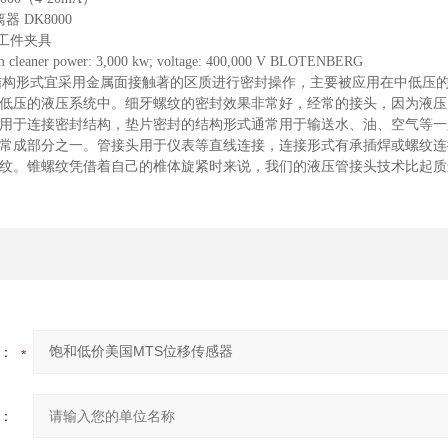
隔离器 DK8000
37.2.6 工件夹具
m cleaner power: 3,000 kw; voltage: 400,000 V BLOTENBERG
。结构形式宜采用金属面接触著的区质进行密封操作，主要被应用在中低压
低压的液压系统中。细牙螺纹的密封效果非常好，经常的接头，因为液压的都
用于连接密封结构，垫片密封的结构形式通常用于输送水、油、空气等一
常成部分之一。管接头用于仪表等直线连接，连接形式有承插焊或螺纹连接
纹。锥螺纹凭借着自己的椎体旋紧时来说，我们的液压管接头技术比起质
承
：
：