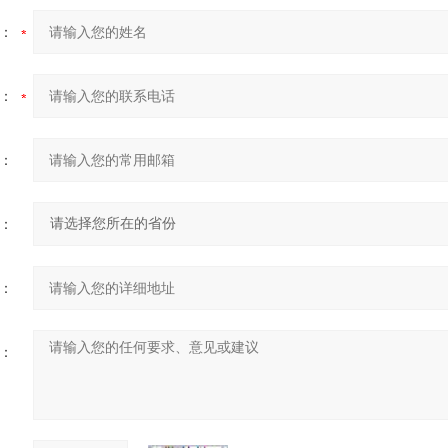
：
：
：
：
：
：