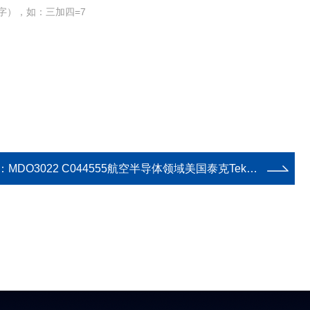
字），如：三加四=7
：
MDO3022 C044555航空半导体领域美国泰克Tektronix示波器