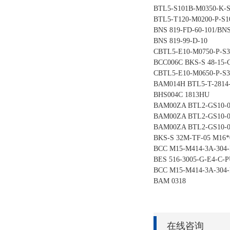
BTL5-S101B-M0350-K-
BTL5-T120-M0200-P-S1
BNS 819-FD-60-101/BN
BNS 819-99-D-10
CBTL5-E10-M0750-P-S3
BCC006C BKS-S 48-15-
CBTL5-E10-M0650-P-S3
BAM014H BTL5-T-2814
BHS004C 1813HU
BAM00ZA BTL2-GS10-0
BAM00ZA BTL2-GS10-0
BAM00ZA BTL2-GS10-0
BKS-S 32M-TF-05 M16*0
BCC M15-M414-3A-304-
BES 516-3005-G-E4-C-P
BCC M15-M414-3A-304-
BAM 0318
在线咨询