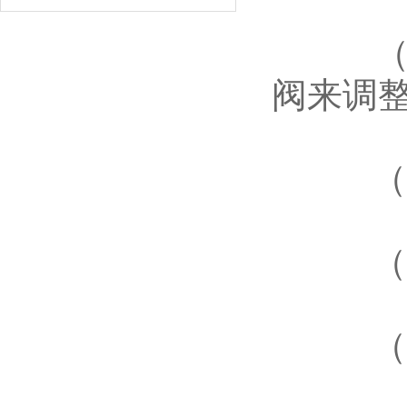
（5）
阀来调
（6）
（7）
（8）