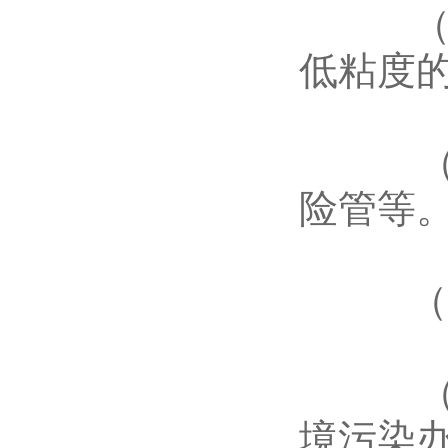
（9）
低粘度
（10
险管等
（11
（12
境污染