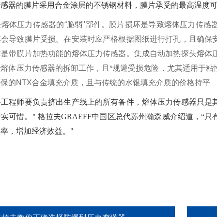
感器的膜片采用合金涂层的不锈钢材料，膜片承受的最高温度可高
是熔体压力传感器的“脆弱"部件。膜片损坏是导致熔体压力传感
其会导致膜片受损。在安装时应严格根据图纸进行打孔，且确保
非是带膜片加热功能的熔体压力传感器。集成自动加热探头熔体
熔体压力传感器的拆卸工作，且*规避受损危险，尤其适用于粘性很
保的NTX合金填充介质，且与传统的水银填充介质的价格持平
备工程师要负责挤出生产线上的所有备件，熔体压力传感器只是
实可惜。" 格拉夫GRAEFF中国区总代苏州瀚森威介绍道，
率，增加经济效益。"