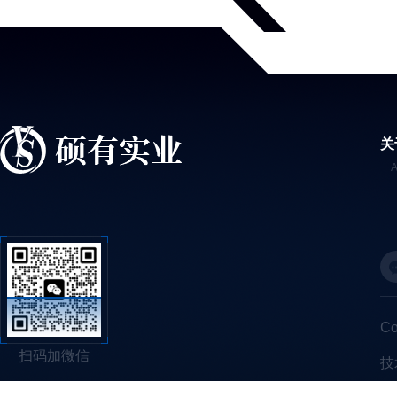
关
C
扫码加微信
技