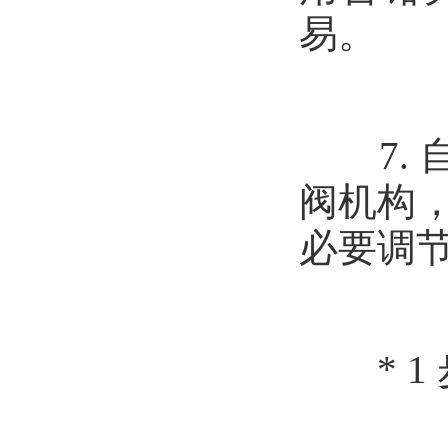
易。
7. 
阀机构
必要调
* 1 