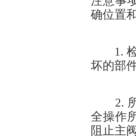
注意事
确位置
1. 检
坏的部
2. 
全操作
阻止主