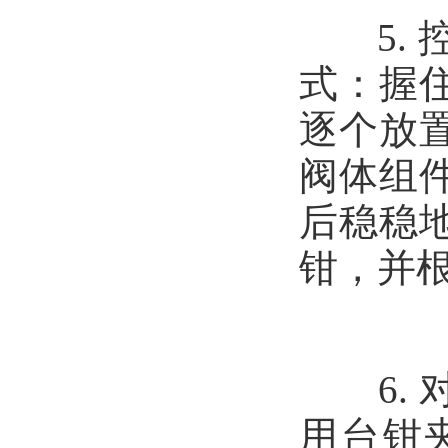
5. 
式：握
逐个放
阀体组
后稳稳
钳，并
6. 
用台钳