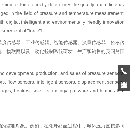
ement of force directly determines the quality and efficiency
aged in the field of pressure and temperature measurement,
th digital, intelligent and environmentally friendly innovation
asurement of "force"!
温度传感器、工业传感器、智能传感器、流量传感器、位移传
统、物联网以及自动化控制系统研发、生产和销售的英国跨国
and development, production, and sales of pressure sensors,
ors, flow sensors, intelligent sensors, displacement sensors,
auges, heaters, laser technology, pressure and temperature
键的监测对象。例如，在化纤纺丝过程中，熔体压力直接影响