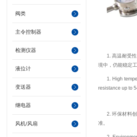
阀类
主令控制器
检测仪器
1.
高温耐受性
境中，仍能稳定
液位计
1. High tempe
变送器
resistance up to 5
继电器
2.
环保材料
准。
风机/风扇
2. Environmen