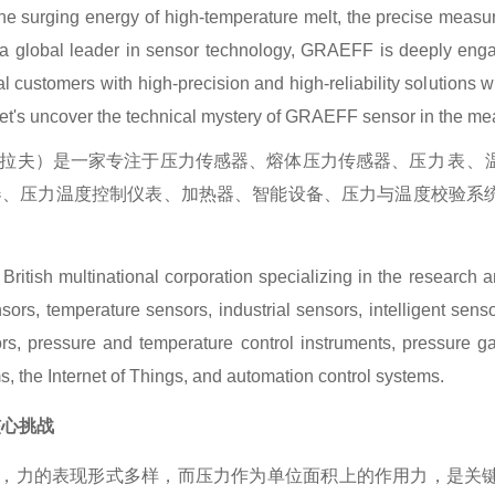
the surging energy of high-temperature melt, the precise measur
 a global leader in sensor technology, GRAEFF is deeply eng
al customers with high-precision and high-reliability solutions wi
let's uncover the technical mystery of GRAEFF sensor in the me
拉夫）是一家专注于压力传感器、熔体压力传感器、
压力表、
器、压力温度控制仪表、加热器、智能设备、压力与温度校验系
ritish multinational corporation specializing in the research 
sors, temperature sensors, industrial sensors, intelligent sens
ors, pressure and temperature control instruments, pressure g
s, the Internet of Things, and automation control systems.
核心挑战
，力的表现形式多样，而压力作为单位面积上的作用力，是关