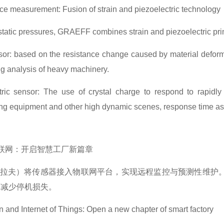
 measurement: Fusion of strain and piezoelectric technology
o static pressures, GRAEFF combines strain and piezoelectric pr
sor: based on the resistance change caused by material deformati
ng analysis of heavy machinery.
tric sensor: The use of crystal charge to respond to rapidly
ng equipment and other high dynamic scenes, response time as
联网：开启智慧工厂新篇章
拉夫）将传感器接入物联网平台，实现远程监控与预测性维护
，减少停机损失。
 and Internet of Things: Open a new chapter of smart factory