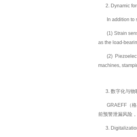
2. Dynamic force
In addition t
(1) Strain sen
as the load-beari
(2) Piezoelec
machines, stampi
3.
数字化与物
GRAEFF
（格
前预警泄漏风险
3. Digitalization