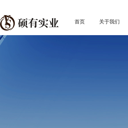
首页
关于我们