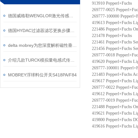
913910 Pepperl+Fuchs
269777-0025 Pepperl+Fu
德国威格勒WENGLOR激光传感器和安全光幕现货
269777-100000 Pepperl+
419613 Pepperl+Fu
221486 Pepperl+Fu
德国HYDAC过滤器滤芯更换步骤流程
221478 Pepperl+Fuchs
221461 Pepperl+F
delta mobrey为您深度解析磁性垂直液位开关
221456 Pepperl+F
269777-0018 Pepperl+Fu
介绍几款TURCK模拟量电感式传感器
419620 Pepperl+Fu
269777-100001 Pepperl+
221483 Pepperl+Fuch
MOBREY浮球料位开关S418PA/F84
419617 Pepperl+Fu
269777-0022 Pepperl+Fu
419612 Pepperl+Fu
269777-0019 Pepperl+Fu
221488 Pepperl+Fu
419621 Pepperl+Fu
419800 Pepperl+F
419616 Pepperl+Fu