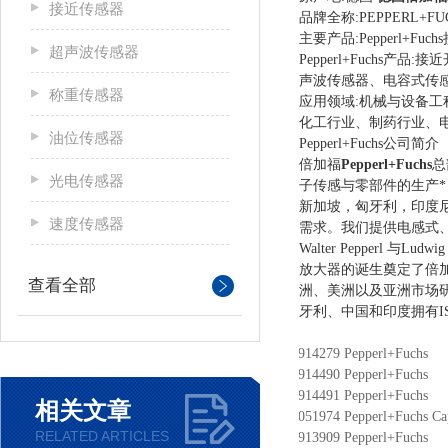
接近传感器
品牌全称:PEPPERL+FU
主要产品:
Pepperl+Fu
超声波传感器
Pepperl+Fuc
声波传感器、电容式传
称重传感器
应用领域:机械与设备
化工行业、制药行业、
油位传感器
Pepperl+Fuchs公司简介
倍加福
Pepperl+Fuchs
总
光电传感器
子传感与零部件的生产*
新加坡，匈牙利，印度尼
速度传感器
需求。我们提供电感式
Walter Pepper
放大器的诞生奠定了倍
查看全部
洲、美洲以及亚洲市场研
牙利、中国和印度拥有IS
914279 Pepperl+Fuchs
914490 Pepperl+Fuchs
914491 Pepperl+Fuchs
相关文章
051974 Pepperl+Fu
RELATED ARTICLES
913909 Pepperl+Fuchs