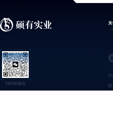
关
C
扫码加微信
技